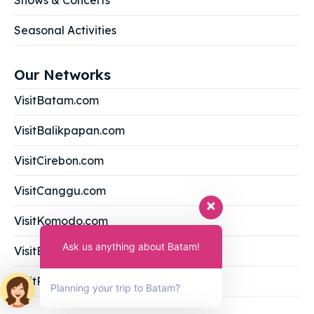
Shows & Concerts
Seasonal Activities
Our Networks
VisitBatam.com
VisitBalikpapan.com
VisitCirebon.com
VisitCanggu.com
VisitKomodo.com
Ask us anything about Batam!
VisitBromo.com
VisitPuncak.com
Planning your trip to Batam?